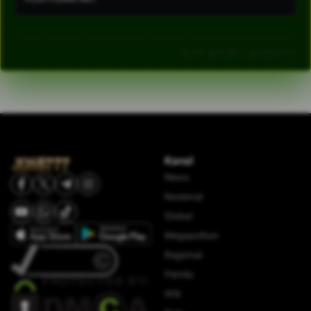
perangkat mobile maupun desktop.
Kami mengutamakan sistem transaksi yang cepat
dan efisien agar pengguna bisa menikmati layanan
SLOT GACOR | @JOSS777
tanpa kendala.
Kanal
News
Nasional
Global
Megapolitan
Regional
Pemilu
IKN