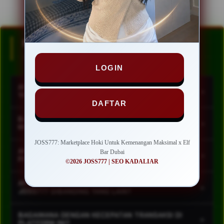
FAQ PENGGUNA JOSS777
JOSS777 SYSTEM FAQ
LOGIN
APAKAH PLATFORM INI MEMILIKI SISTEM KEAMANAN
+
YANG TERPERCAYA?
DAFTAR
Kami menggunakan sistem keamanan berlapis dan
BAGAIMANA JIKA SAYA MENGALAMI KENDALA SAAT
+
perlindungan data untuk menjaga privasi serta
MENGGUNAKAN LAYANAN?
kenyamanan pengguna.
JOSS777: Marketplace Hoki Untuk Kemenangan Maksimal x Elf
Tim dukungan pelanggan kami siap membantu 24
APAKAH JOSS777 BISA DIAKSES MENGGUNAKAN
Bar Dubai
+
jam melalui live chat dan pusat bantuan.
PERANGKAT MOBILE?
©2026 JOSS777 | SEO KADALIAR
Ya. JOSS777 telah dioptimalkan untuk berbagai
APA KEUNTUNGAN MENGGUNAKAN PLATFORM
+
perangkat, termasuk smartphone dan tablet.
JOSS777 DIBANDING YANG LAIN?
Tampilan website akan menyesuaikan ukuran layar
Kami fokus pada pengalaman pengguna yang
sehingga tetap nyaman digunakan baik di
BAGAIMANA DENGAN KECEPATAN TRANSAKSI DI
+
cepat, aman, dan dukungan yang responsif.
PLATFORM INI?