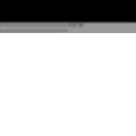
/* ========================== POP UP
========================== */