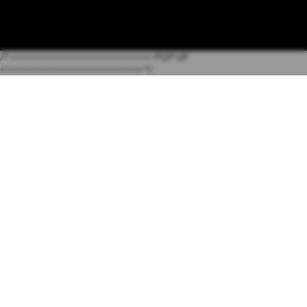
/* ========================== POP UP
========================== */