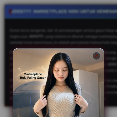
JOSS777: MARKETPLACE HOKI UNTUK KEMENAN
Dunia terus bergerak, dan di persimpangan antara gaya hidup 
begitu pas.
JOSS777
, yang selama ini dikenal sebagai marketpla
sekadar kerja sama biasa, ini adalah pernyataan bahwa hoki seja
Di
JOSS777
, setiap klik terasa lebih hidup. Platform ini dira
ekosistem yang tepat. Integrasi dengan Elf Bar Dubai mengh
chemistry yang sulit dijelaskan ketika teknologi mutakhir
JOSS
momen, tentang percaya bahwa keberuntungan berpihak pada m
Mendaftar di
JOSS777
hari ini artinya membuka pintu menuju pe
terasa begitu tinggi sejak detik pertama Anda bergabung. Kolabo
di waktu yang tepat, dengan partner yang tepat. Jangan cuma be
di mana masa depan keberuntungan sedang ditulis ulang.