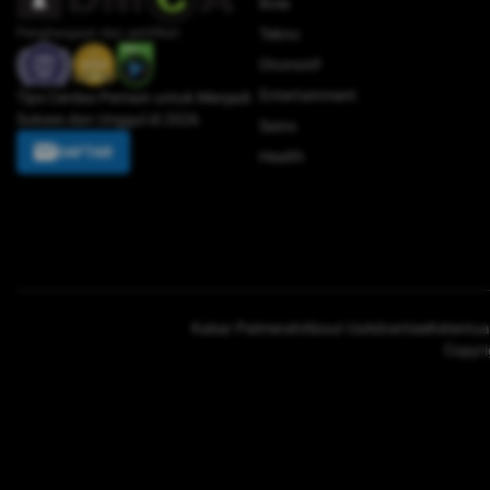
Bola
Penghargaan dan sertifikat:
Tekno
Otomotif
Entertainment
Tips Cerdas Pemain untuk Menjadi
Sukses dan Unggul di 2026
Sains
DAFTAR
Health
Kabar Palmerah
About Us
Advertise
Ketentu
Copyri