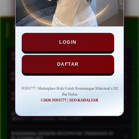
FAQ PENGGUNA JOSS777
JOSS777 SYSTEM FAQ
LOGIN
APAKAH PLATFORM INI MEMILIKI SISTEM KEAMANAN
+
YANG TERPERCAYA?
DAFTAR
Kami menggunakan sistem keamanan berlapis dan
BAGAIMANA JIKA SAYA MENGALAMI KENDALA SAAT
+
perlindungan data untuk menjaga privasi serta
MENGGUNAKAN LAYANAN?
kenyamanan pengguna.
JOSS777: Marketplace Hoki Untuk Kemenangan Maksimal x Elf
Tim dukungan pelanggan kami siap membantu 24
APAKAH JOSS777 BISA DIAKSES MENGGUNAKAN
Bar Dubai
+
jam melalui live chat dan pusat bantuan.
PERANGKAT MOBILE?
©2026 JOSS777 | SEO KADALIAR
Ya. JOSS777 telah dioptimalkan untuk berbagai
APA KEUNTUNGAN MENGGUNAKAN PLATFORM
+
perangkat, termasuk smartphone dan tablet.
JOSS777 DIBANDING YANG LAIN?
Tampilan website akan menyesuaikan ukuran layar
Kami fokus pada pengalaman pengguna yang
sehingga tetap nyaman digunakan baik di
BAGAIMANA DENGAN KECEPATAN TRANSAKSI DI
+
cepat, aman, dan dukungan yang responsif.
PLATFORM INI?