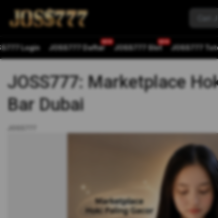
S777 Login
JOSS777 Daftar
JOSS777 Slot
JOSS777 Tot
JOSS777: Marketplace Hok
Bar Dubai
JOSS777