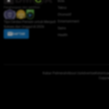
Bola
Penghargaan dan sertifikat:
Tekno
Otomotif
Entertainment
Tips Cerdas Pemain untuk Menjadi
Sukses dan Unggul di 2026
Sains
DAFTAR
Health
Kabar Palmerah
About Us
Advertise
Ketentu
Copyri