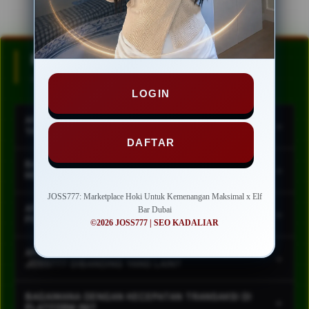
FAQ PENGGUNA JOSS777
JOSS777 SYSTEM FAQ
LOGIN
APAKAH PLATFORM INI MEMILIKI SISTEM KEAMANAN
+
YANG TERPERCAYA?
DAFTAR
Kami menggunakan sistem keamanan berlapis dan
BAGAIMANA JIKA SAYA MENGALAMI KENDALA SAAT
+
perlindungan data untuk menjaga privasi serta
MENGGUNAKAN LAYANAN?
kenyamanan pengguna.
JOSS777: Marketplace Hoki Untuk Kemenangan Maksimal x Elf
Tim dukungan pelanggan kami siap membantu 24
APAKAH JOSS777 BISA DIAKSES MENGGUNAKAN
Bar Dubai
+
jam melalui live chat dan pusat bantuan.
PERANGKAT MOBILE?
©2026 JOSS777 | SEO KADALIAR
Ya. JOSS777 telah dioptimalkan untuk berbagai
APA KEUNTUNGAN MENGGUNAKAN PLATFORM
+
perangkat, termasuk smartphone dan tablet.
JOSS777 DIBANDING YANG LAIN?
Tampilan website akan menyesuaikan ukuran layar
Kami fokus pada pengalaman pengguna yang
sehingga tetap nyaman digunakan baik di
BAGAIMANA DENGAN KECEPATAN TRANSAKSI DI
+
cepat, aman, dan dukungan yang responsif.
PLATFORM INI?