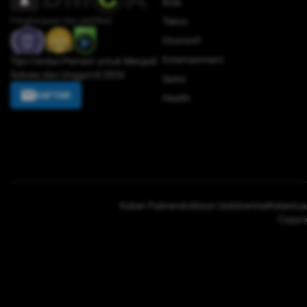
Bola
Penghargaan dan sertifikat:
Tekno
Otomotif
Entertainment
Tips Cerdas Pemain untuk Menjadi
Sukses dan Unggul di 2026
Sains
DAFTAR
Health
Kabar Palmerah
About Us
Advertise
Ketentu
Copyri